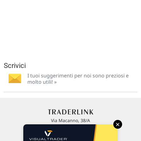
Scrivici
I tuoi suggerimenti per noi sono preziosi e
molto utili! »
Via Macanno, 38/A
×
47923 Rimini
P.IVA 02 452 460 401