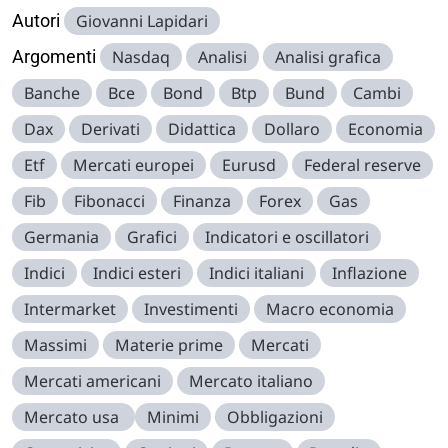
Autori
Giovanni Lapidari
Argomenti
Nasdaq
Analisi
Analisi grafica
Banche
Bce
Bond
Btp
Bund
Cambi
Dax
Derivati
Didattica
Dollaro
Economia
Etf
Mercati europei
Eurusd
Federal reserve
Fib
Fibonacci
Finanza
Forex
Gas
Germania
Grafici
Indicatori e oscillatori
Indici
Indici esteri
Indici italiani
Inflazione
Intermarket
Investimenti
Macro economia
Massimi
Materie prime
Mercati
Mercati americani
Mercato italiano
Mercato usa
Minimi
Obbligazioni