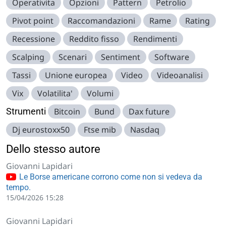
Operativita
Opzioni
Pattern
Petrolio
Pivot point
Raccomandazioni
Rame
Rating
Recessione
Reddito fisso
Rendimenti
Scalping
Scenari
Sentiment
Software
Tassi
Unione europea
Video
Videoanalisi
Vix
Volatilita'
Volumi
Strumenti
Bitcoin
Bund
Dax future
Dj eurostoxx50
Ftse mib
Nasdaq
Dello stesso autore
Giovanni Lapidari
Le Borse americane corrono come non si vedeva da
tempo.
15/04/2026 15:28
Giovanni Lapidari