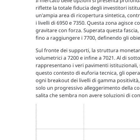
Il mercato delle opzioni si presenta profo
riflette la totale fiducia degli investitori ist
un'ampia area di ricopertura sintetica, contr
i livelli di 6950 e 7350. Questa zona agisce 
gravitare con forza. Superata questa fascia, i 
fino a raggiungere i 7700, definendo gli obie
Sul fronte dei supporti, la struttura monetaria
volumetrici a 7200 e infine a 7021. Al di sotto
rappresentano i veri pavimenti istituzionali, 
questo contesto di euforia tecnica, gli operat
ogni breakout dei livelli di gamma positività
solo un progressivo alleggerimento della c
salita che sembra non avere soluzioni di con