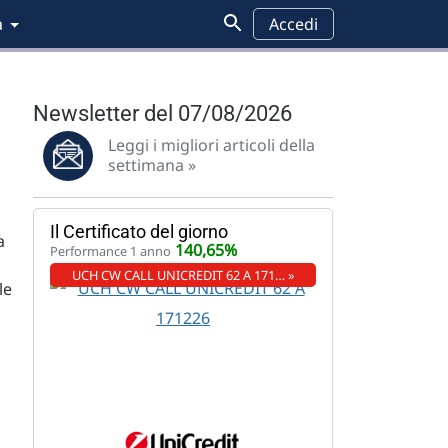
a
Accedi
Newsletter del 07/08/2026
Leggi i migliori articoli della
settimana »
Il Certificato del giorno
a
140,65%
Performance 1 anno
UCH CW CALL UNICREDIT 62 A 171… »
le