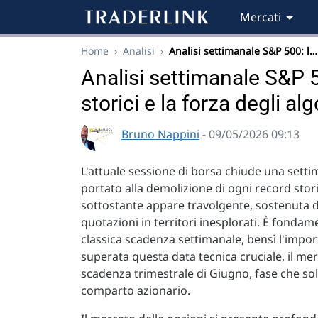
Mercati
Home
›
Analisi
›
Analisi settimanale S&P 500: l…
Analisi settimanale S&P 5
storici e la forza degli a
Bruno Nappini
- 09/05/2026 09:13
L'attuale sessione di borsa chiude una setti
portato alla demolizione di ogni record stor
sottostante appare travolgente, sostenuta 
quotazioni in territori inesplorati. È fonda
classica scadenza settimanale, bensì l'impo
superata questa data tecnica cruciale, il mer
scadenza trimestrale di Giugno, fase che sol
comparto azionario.