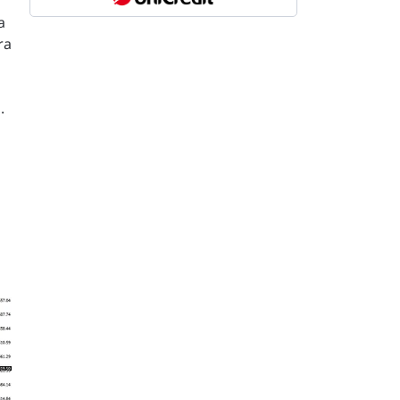
a
ra
.