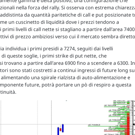
ndamente gamma e delta positivo, una configurazione che
ituzionali nella forza del rally. Si osserva con estrema chiarezz
addistinta da quantità paritetiche di call e put posizionate t
come un cuscinetto di liquidità dove i prezzi tendono a
primi livelli di call nette si stagliano a partire dall'area 7400
ttivi di prezzo ambiziosi verso cui il mercato sembra diretto
 individua i primi presidi a 7274, seguiti dai livelli
 di queste soglie, i primi strike di put nette, che
si trovano a partire dall'area 6900 fino a scendere a 6300. In
ori sono stati costretti a continui ingressi di future long su
, alimentando una spirale rialzista di auto-alimentazione e
omponente future, potrà portare un pò di respiro a questa
tinuità.