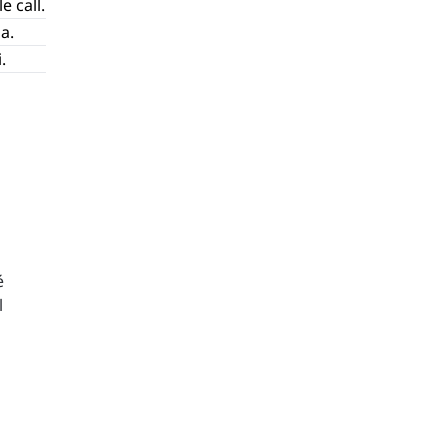
e call.
a.
.
é
l