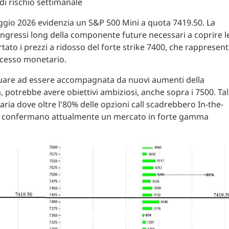
 di rischio settimanale
aggio 2026 evidenzia un S&P 500 Mini a quota 7419.50. La
 ingressi long della componente future necessari a coprire l
rtato i prezzi a ridosso del forte strike 7400, che rappresen
eccesso monetario.
nuare ad essere accompagnata da nuovi aumenti della
 potrebbe avere obiettivi ambiziosi, anche sopra i 7500. Ta
ria dove oltre l'80% delle opzioni call scadrebbero In-the-
ex) confermano attualmente un mercato in forte gamma