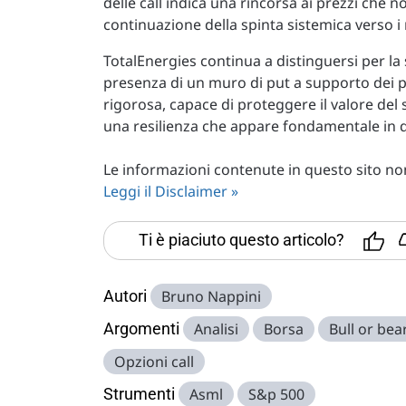
delle call indica una rincorsa ai prezzi che 
continuazione della spinta sistemica verso i 
TotalEnergies continua a distinguersi per la
presenza di un muro di put a supporto dei p
rigorosa, capace di proteggere il valore de
una resilienza che appare fondamentale in que
Le informazioni contenute in questo sito non 
Leggi il Disclaimer »
Ti è piaciuto questo articolo?
Autori
Bruno Nappini
Argomenti
Analisi
Borsa
Bull or bea
Opzioni call
Strumenti
Asml
S&p 500