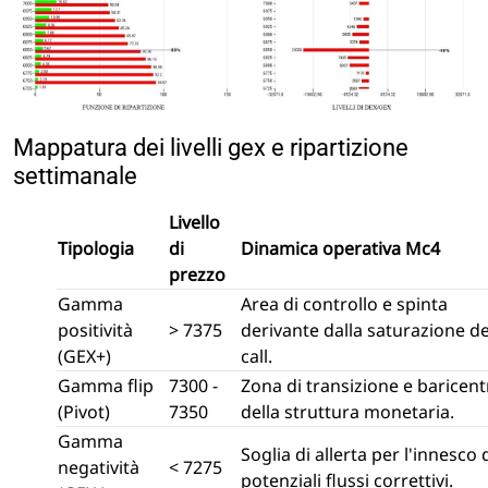
Mappatura dei livelli gex e ripartizione
settimanale
Livello
Tipologia
di
Dinamica operativa Mc4
prezzo
Gamma
Area di controllo e spinta
positività
> 7375
derivante dalla saturazione de
(GEX+)
call.
Gamma flip
7300 -
Zona di transizione e baricent
(Pivot)
7350
della struttura monetaria.
Gamma
Soglia di allerta per l'innesco 
negatività
< 7275
potenziali flussi correttivi.