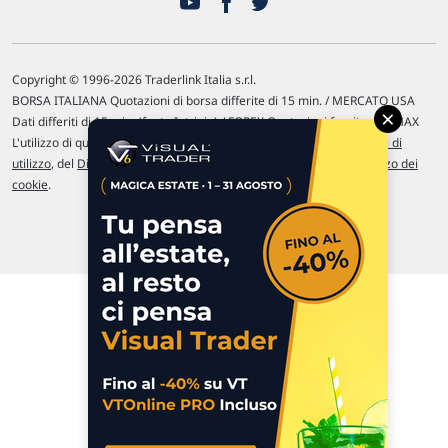
Copyright © 1996-2026 Traderlink Italia s.r.l.
BORSA ITALIANA Quotazioni di borsa differite di 15 min. / MERCATO USA
×
Dati differiti di 15 min. (fonte Intrinio) / FOREX Quotazioni fornite da LMAX
L'utilizzo di questo sito implica l'accettazione delle nostre
Condizioni di
utilizzo
, del
Disclaimer MAR
, delle
Politiche sulla privacy
e dell'
Utilizzo dei
cookie
.