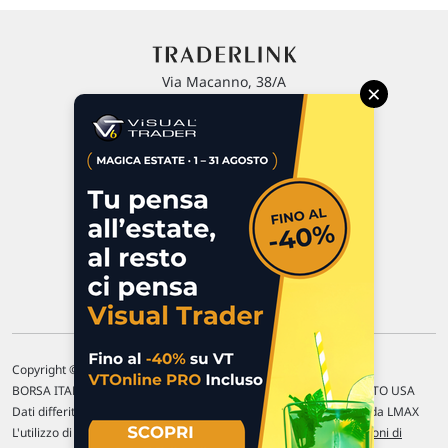
Via Macanno, 38/A
×
47923 Rimini
P.IVA 02 452 460 401
Chi siamo
Commenti e segnalazioni
Contattaci
Copyright © 1996-2026 Traderlink Italia s.r.l.
BORSA ITALIANA Quotazioni di borsa differite di 15 min. / MERCATO USA
Dati differiti di 15 min. (fonte Intrinio) / FOREX Quotazioni fornite da LMAX
L'utilizzo di questo sito implica l'accettazione delle nostre
Condizioni di