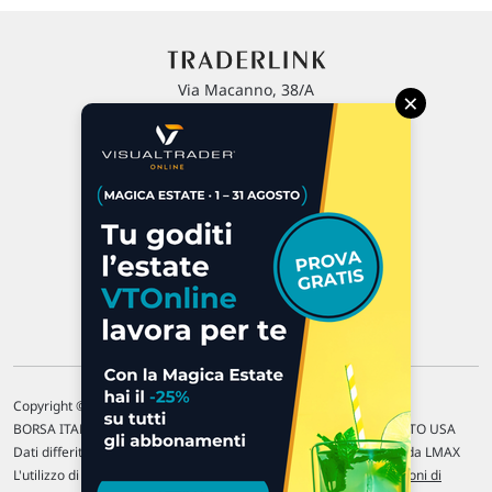
Via Macanno, 38/A
×
47923 Rimini
P.IVA 02 452 460 401
Chi siamo
Commenti e segnalazioni
Contattaci
Copyright © 1996-2026 Traderlink Italia s.r.l.
BORSA ITALIANA Quotazioni di borsa differite di 15 min. / MERCATO USA
Dati differiti di 15 min. (fonte Intrinio) / FOREX Quotazioni fornite da LMAX
L'utilizzo di questo sito implica l'accettazione delle nostre
Condizioni di