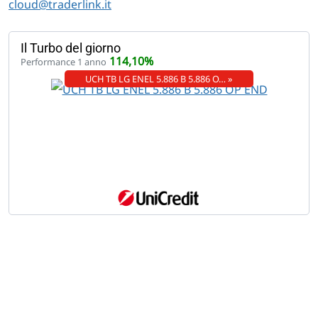
cloud@traderlink.it
Il Turbo del giorno
114,10%
Performance 1 anno
UCH TB LG ENEL 5.886 B 5.886 O… »