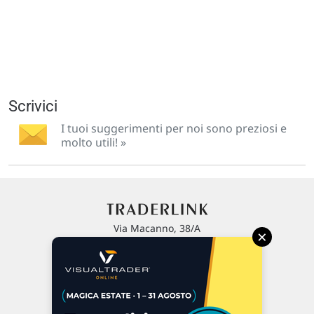
Scrivici
I tuoi suggerimenti per noi sono preziosi e
molto utili! »
Via Macanno, 38/A
×
47923 Rimini
P.IVA 02 452 460 401
Chi siamo