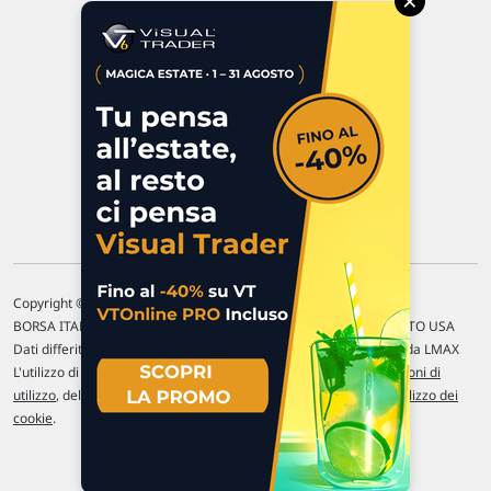
×
47923 Rimini
P.IVA 02 452 460 401
Chi siamo
Commenti e segnalazioni
Contattaci
Copyright © 1996-2026 Traderlink Italia s.r.l.
BORSA ITALIANA Quotazioni di borsa differite di 15 min. / MERCATO USA
Dati differiti di 15 min. (fonte Intrinio) / FOREX Quotazioni fornite da LMAX
L'utilizzo di questo sito implica l'accettazione delle nostre
Condizioni di
utilizzo
, del
Disclaimer MAR
, delle
Politiche sulla privacy
e dell'
Utilizzo dei
cookie
.