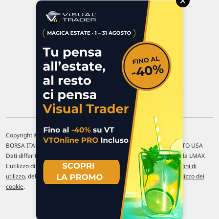
×
47923 Rimini
P.IVA 02 452 460 401
Chi siamo
Commenti e segnalazioni
Contattaci
Copyright © 1996-2026 Traderlink Italia s.r.l.
BORSA ITALIANA Quotazioni di borsa differite di 15 min. / MERCATO USA
Dati differiti di 15 min. (fonte Intrinio) / FOREX Quotazioni fornite da LMAX
L'utilizzo di questo sito implica l'accettazione delle nostre
Condizioni di
utilizzo
, del
Disclaimer MAR
, delle
Politiche sulla privacy
e dell'
Utilizzo dei
cookie
.