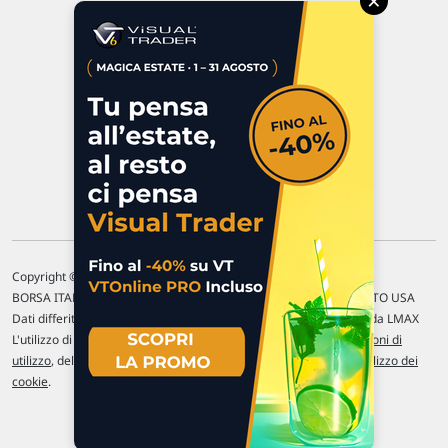
×
47923 Rimini
P.IVA 02 452 460 401
Chi siamo
Commenti e segnalazioni
Contattaci
Copyright © 1996-2026 Traderlink Italia s.r.l.
BORSA ITALIANA Quotazioni di borsa differite di 15 min. / MERCATO USA
Dati differiti di 15 min. (fonte Intrinio) / FOREX Quotazioni fornite da LMAX
L'utilizzo di questo sito implica l'accettazione delle nostre
Condizioni di
utilizzo
, del
Disclaimer MAR
, delle
Politiche sulla privacy
e dell'
Utilizzo dei
cookie
.