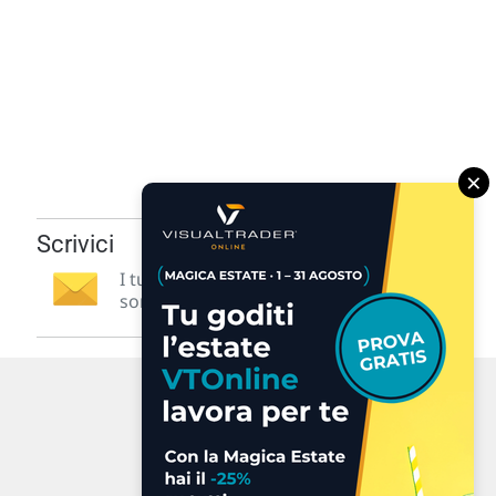
×
Scrivici
I tuoi suggerimenti per noi
sono preziosi e molto utili! »