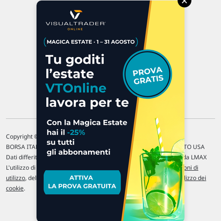
×
47923 Rimini
P.IVA 02 452 460 401
Chi siamo
Commenti e segnalazioni
Contattaci
Copyright © 1996-2026 Traderlink Italia s.r.l.
BORSA ITALIANA Quotazioni di borsa differite di 15 min. / MERCATO USA
Dati differiti di 15 min. (fonte Intrinio) / FOREX Quotazioni fornite da LMAX
L'utilizzo di questo sito implica l'accettazione delle nostre
Condizioni di
utilizzo
, del
Disclaimer MAR
, delle
Politiche sulla privacy
e dell'
Utilizzo dei
cookie
.