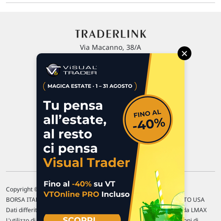
Via Macanno, 38/A
×
47923 Rimini
P.IVA 02 452 460 401
Chi siamo
Commenti e segnalazioni
Contattaci
Copyright © 1996-2026 Traderlink Italia s.r.l.
BORSA ITALIANA Quotazioni di borsa differite di 15 min. / MERCATO USA
Dati differiti di 15 min. (fonte Intrinio) / FOREX Quotazioni fornite da LMAX
L'utilizzo di questo sito implica l'accettazione delle nostre
Condizioni di