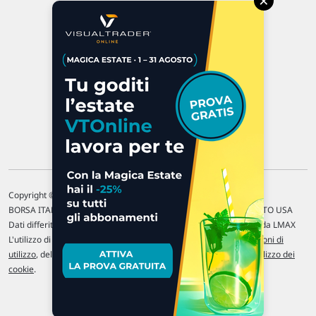
×
47923 Rimini
P.IVA 02 452 460 401
Chi siamo
Commenti e segnalazioni
Contattaci
Copyright © 1996-2026 Traderlink Italia s.r.l.
BORSA ITALIANA Quotazioni di borsa differite di 15 min. / MERCATO USA
Dati differiti di 15 min. (fonte Intrinio) / FOREX Quotazioni fornite da LMAX
L'utilizzo di questo sito implica l'accettazione delle nostre
Condizioni di
utilizzo
, del
Disclaimer MAR
, delle
Politiche sulla privacy
e dell'
Utilizzo dei
cookie
.