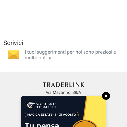
Scrivici
I tuoi suggerimenti per noi sono preziosi e
molto utili! »
Via Macanno, 38/A
×
47923 Rimini
P.IVA 02 452 460 401
Chi siamo