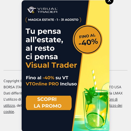
×
47923 Rimini
P.IVA 02 452 460 401
Chi siamo
Commenti e segnalazioni
Contattaci
Copyright © 1996-2026 Traderlink Italia s.r.l.
BORSA ITALIANA Quotazioni di borsa differite di 15 min. / MERCATO USA
Dati differiti di 15 min. (fonte Intrinio) / FOREX Quotazioni fornite da LMAX
L'utilizzo di questo sito implica l'accettazione delle nostre
Condizioni di
utilizzo
, del
Disclaimer MAR
, delle
Politiche sulla privacy
e dell'
Utilizzo dei
cookie
.