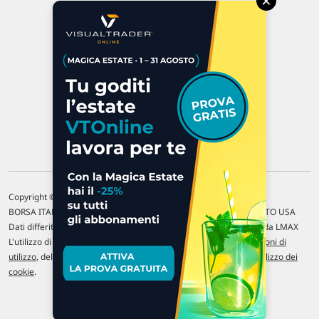
×
47923 Rimini
P.IVA 02 452 460 401
Chi siamo
Commenti e segnalazioni
Contattaci
Copyright © 1996-2026 Traderlink Italia s.r.l.
BORSA ITALIANA Quotazioni di borsa differite di 15 min. / MERCATO USA
Dati differiti di 15 min. (fonte Intrinio) / FOREX Quotazioni fornite da LMAX
L'utilizzo di questo sito implica l'accettazione delle nostre
Condizioni di
utilizzo
, del
Disclaimer MAR
, delle
Politiche sulla privacy
e dell'
Utilizzo dei
cookie
.