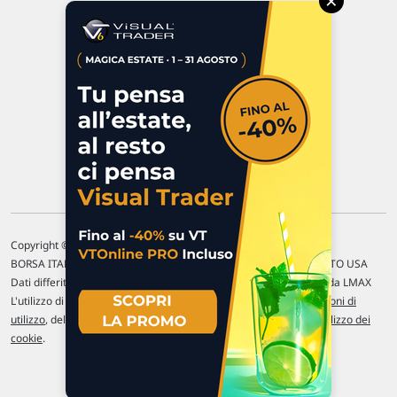
×
47923 Rimini
P.IVA 02 452 460 401
Chi siamo
Commenti e segnalazioni
Contattaci
Copyright © 1996-2026 Traderlink Italia s.r.l.
BORSA ITALIANA Quotazioni di borsa differite di 15 min. / MERCATO USA
Dati differiti di 15 min. (fonte Intrinio) / FOREX Quotazioni fornite da LMAX
L'utilizzo di questo sito implica l'accettazione delle nostre
Condizioni di
utilizzo
, del
Disclaimer MAR
, delle
Politiche sulla privacy
e dell'
Utilizzo dei
cookie
.