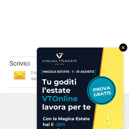
×
Scrivici
I tuoi suggerimenti per noi
sono preziosi e molto utili! »