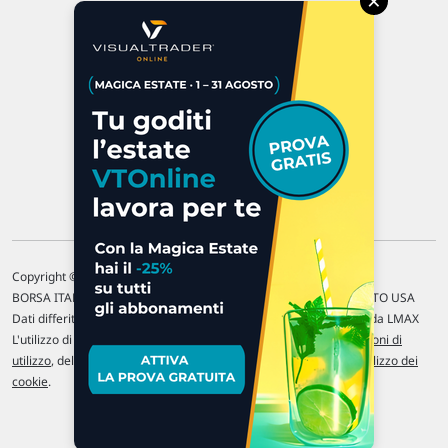
×
47923 Rimini
P.IVA 02 452 460 401
Chi siamo
Commenti e segnalazioni
Contattaci
Copyright © 1996-2026 Traderlink Italia s.r.l.
BORSA ITALIANA Quotazioni di borsa differite di 15 min. / MERCATO USA
Dati differiti di 15 min. (fonte Intrinio) / FOREX Quotazioni fornite da LMAX
L'utilizzo di questo sito implica l'accettazione delle nostre
Condizioni di
utilizzo
, del
Disclaimer MAR
, delle
Politiche sulla privacy
e dell'
Utilizzo dei
cookie
.