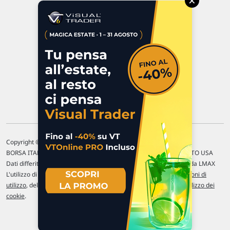
×
47923 Rimini
P.IVA 02 452 460 401
Chi siamo
Commenti e segnalazioni
Contattaci
Copyright © 1996-2026 Traderlink Italia s.r.l.
BORSA ITALIANA Quotazioni di borsa differite di 15 min. / MERCATO USA
Dati differiti di 15 min. (fonte Intrinio) / FOREX Quotazioni fornite da LMAX
L'utilizzo di questo sito implica l'accettazione delle nostre
Condizioni di
utilizzo
, del
Disclaimer MAR
, delle
Politiche sulla privacy
e dell'
Utilizzo dei
cookie
.