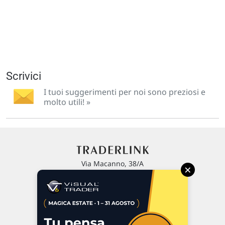
Scrivici
I tuoi suggerimenti per noi sono preziosi e
molto utili! »
Via Macanno, 38/A
×
47923 Rimini
P.IVA 02 452 460 401
Chi siamo