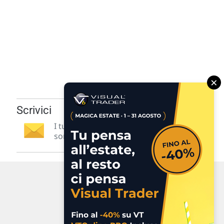
×
Scrivici
I tuoi suggerimenti per noi
sono preziosi e molto utili! »