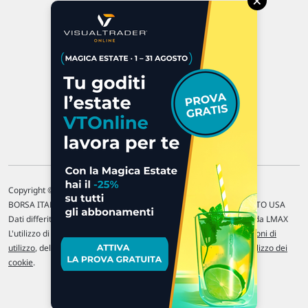
×
47923 Rimini
P.IVA 02 452 460 401
Chi siamo
Commenti e segnalazioni
Contattaci
Copyright © 1996-2026 Traderlink Italia s.r.l.
BORSA ITALIANA Quotazioni di borsa differite di 15 min. / MERCATO USA
Dati differiti di 15 min. (fonte Intrinio) / FOREX Quotazioni fornite da LMAX
L'utilizzo di questo sito implica l'accettazione delle nostre
Condizioni di
utilizzo
, del
Disclaimer MAR
, delle
Politiche sulla privacy
e dell'
Utilizzo dei
cookie
.