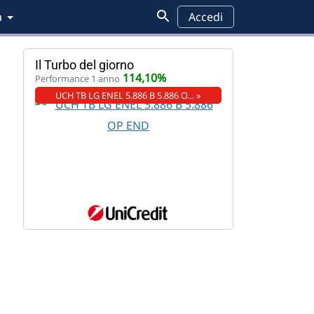
a
Accedi
Il Turbo del giorno
114,10%
Performance 1 anno
UCH TB LG ENEL 5.886 B 5.886 O… »