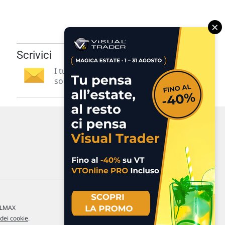
×
Scrivici
I tuoi suggerimenti per noi
sono preziosi e molto utili! »
a LMAX
 dei cookie
.