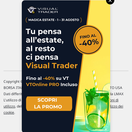
×
47923 Rimini
P.IVA 02 452 460 401
Chi siamo
Commenti e segnalazioni
Contattaci
Copyright © 1996-2026 Traderlink Italia s.r.l.
BORSA ITALIANA Quotazioni di borsa differite di 15 min. / MERCATO USA
Dati differiti di 15 min. (fonte Intrinio) / FOREX Quotazioni fornite da LMAX
L'utilizzo di questo sito implica l'accettazione delle nostre
Condizioni di
utilizzo
, del
Disclaimer MAR
, delle
Politiche sulla privacy
e dell'
Utilizzo dei
cookie
.