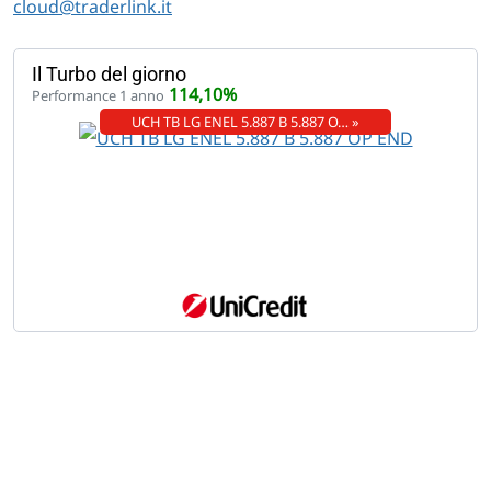
cloud@traderlink.it
Il Turbo del giorno
114,10%
Performance 1 anno
UCH TB LG ENEL 5.887 B 5.887 O… »