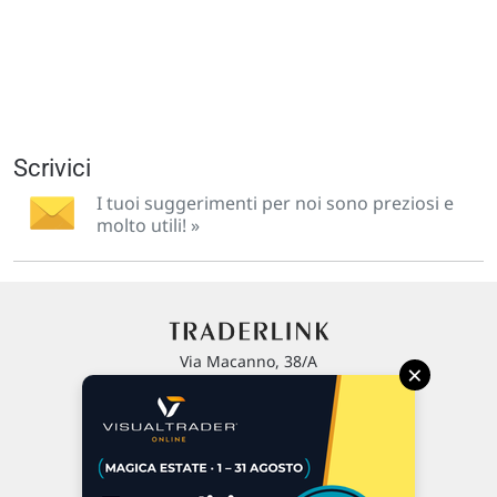
Scrivici
I tuoi suggerimenti per noi sono preziosi e
molto utili! »
Via Macanno, 38/A
×
47923 Rimini
P.IVA 02 452 460 401
Chi siamo