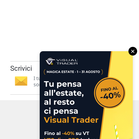
×
Scrivici
I tuoi suggerimenti per noi
sono preziosi e molto utili! »