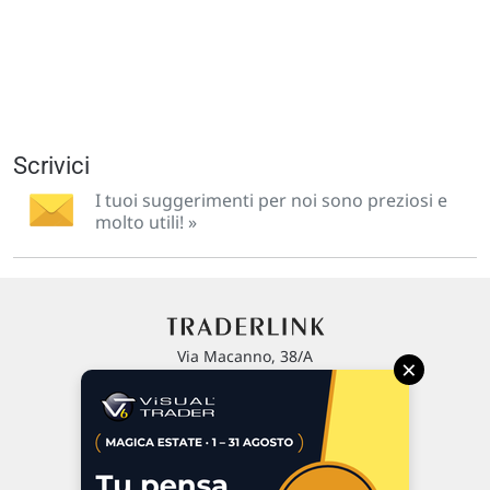
Scrivici
I tuoi suggerimenti per noi sono preziosi e
molto utili! »
Via Macanno, 38/A
×
47923 Rimini
P.IVA 02 452 460 401
Chi siamo