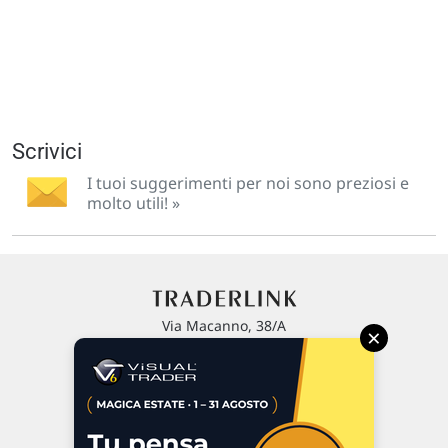
Scrivici
I tuoi suggerimenti per noi sono preziosi e
molto utili! »
Via Macanno, 38/A
×
47923 Rimini
P.IVA 02 452 460 401
Chi siamo