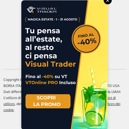
×
47923 Rimini
P.IVA 02 452 460 401
Chi siamo
Commenti e segnalazioni
Contattaci
Copyright © 1996-2026 Traderlink Italia s.r.l.
BORSA ITALIANA Quotazioni di borsa differite di 15 min. / MERCATO USA
Dati differiti di 15 min. (fonte Intrinio) / FOREX Quotazioni fornite da LMAX
L'utilizzo di questo sito implica l'accettazione delle nostre
Condizioni di
utilizzo
, del
Disclaimer MAR
, delle
Politiche sulla privacy
e dell'
Utilizzo dei
cookie
.