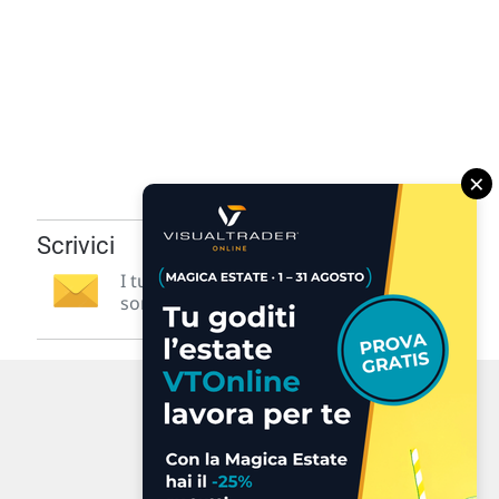
×
Scrivici
I tuoi suggerimenti per noi
sono preziosi e molto utili! »