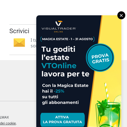
×
Scrivici
I tuoi suggerimenti per noi
sono preziosi e molto utili! »
a LMAX
 dei cookie
.