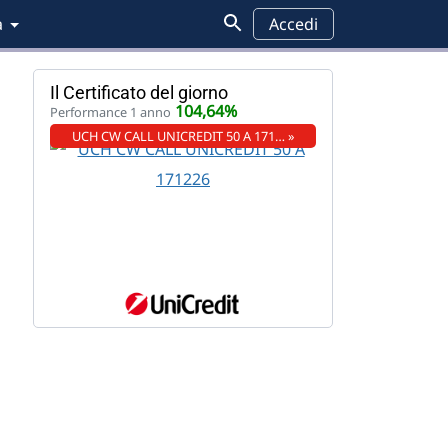
a
Accedi
Il Certificato del giorno
104,64%
Performance 1 anno
UCH CW CALL UNICREDIT 50 A 171… »