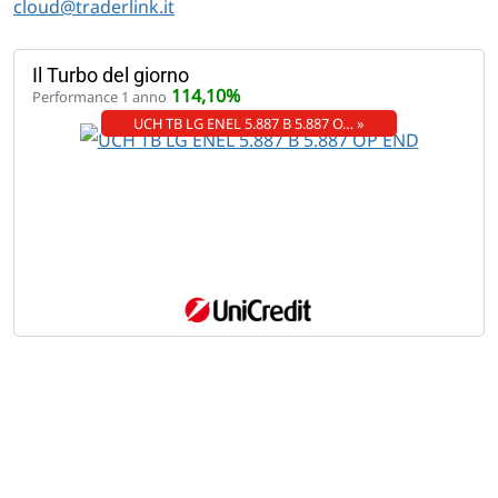
cloud@traderlink.it
Il Turbo del giorno
114,10%
Performance 1 anno
UCH TB LG ENEL 5.887 B 5.887 O… »