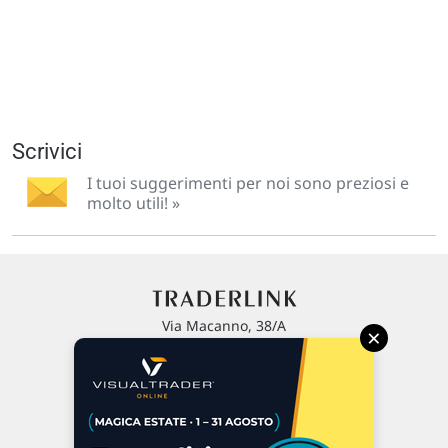
Scrivici
I tuoi suggerimenti per noi sono preziosi e
molto utili! »
Via Macanno, 38/A
×
47923 Rimini
P.IVA 02 452 460 401
Chi siamo