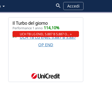
a
Accedi
Il Turbo del giorno
114,10%
Performance 1 anno
UCH TB LG ENEL 5.887 B 5.887 O… »