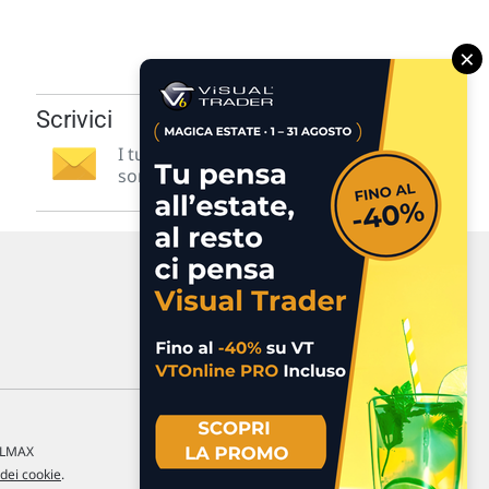
×
Scrivici
I tuoi suggerimenti per noi
sono preziosi e molto utili! »
a LMAX
 dei cookie
.