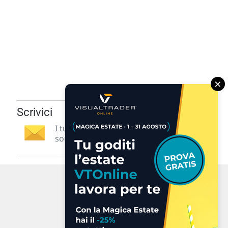
×
Scrivici
I tuoi suggerimenti per noi
sono preziosi e molto utili! »