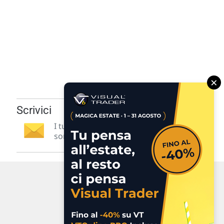
×
Scrivici
I tuoi suggerimenti per noi
sono preziosi e molto utili! »