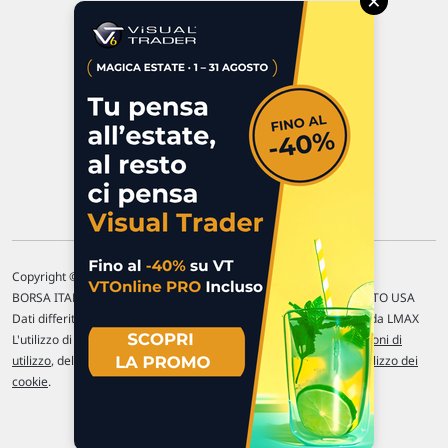
×
47923 Rimini
P.IVA 02 452 460 401
Chi siamo
Commenti e segnalazioni
Contattaci
Copyright © 1996-2026 Traderlink Italia s.r.l.
BORSA ITALIANA Quotazioni di borsa differite di 15 min. / MERCATO USA
Dati differiti di 15 min. (fonte Intrinio) / FOREX Quotazioni fornite da LMAX
L'utilizzo di questo sito implica l'accettazione delle nostre
Condizioni di
utilizzo
, del
Disclaimer MAR
, delle
Politiche sulla privacy
e dell'
Utilizzo dei
cookie
.