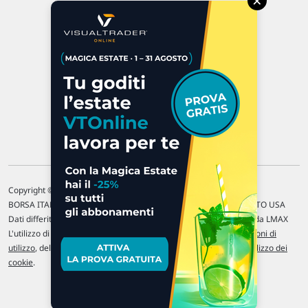
×
47923 Rimini
P.IVA 02 452 460 401
Chi siamo
Commenti e segnalazioni
Contattaci
Copyright © 1996-2026 Traderlink Italia s.r.l.
BORSA ITALIANA Quotazioni di borsa differite di 15 min. / MERCATO USA
Dati differiti di 15 min. (fonte Intrinio) / FOREX Quotazioni fornite da LMAX
L'utilizzo di questo sito implica l'accettazione delle nostre
Condizioni di
utilizzo
, del
Disclaimer MAR
, delle
Politiche sulla privacy
e dell'
Utilizzo dei
cookie
.