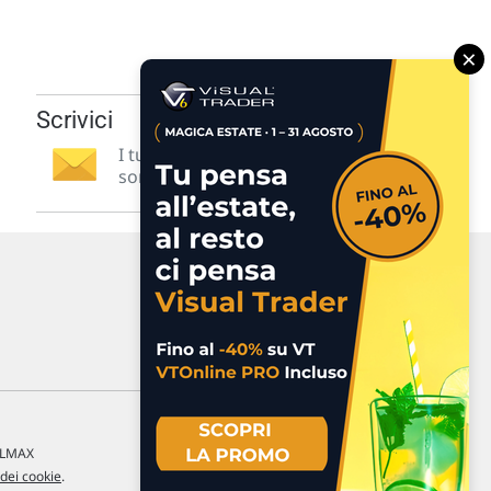
×
Scrivici
I tuoi suggerimenti per noi
sono preziosi e molto utili! »
a LMAX
 dei cookie
.