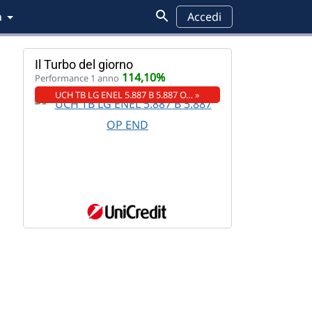
a
Accedi
Il Turbo del giorno
114,10%
Performance 1 anno
UCH TB LG ENEL 5.887 B 5.887 O… »