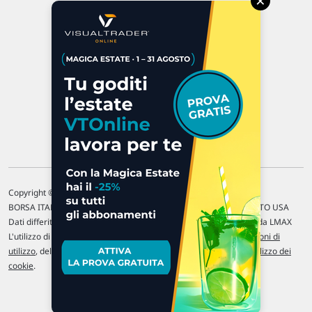
×
47923 Rimini
P.IVA 02 452 460 401
Chi siamo
Commenti e segnalazioni
Contattaci
Copyright © 1996-2026 Traderlink Italia s.r.l.
BORSA ITALIANA Quotazioni di borsa differite di 15 min. / MERCATO USA
Dati differiti di 15 min. (fonte Intrinio) / FOREX Quotazioni fornite da LMAX
L'utilizzo di questo sito implica l'accettazione delle nostre
Condizioni di
utilizzo
, del
Disclaimer MAR
, delle
Politiche sulla privacy
e dell'
Utilizzo dei
cookie
.