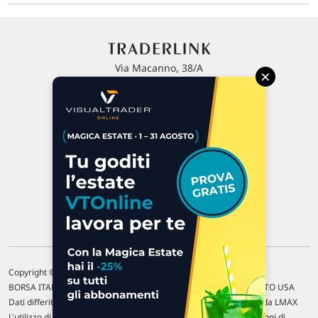
Via Macanno, 38/A
×
47923 Rimini
P.IVA 02 452 460 401
Chi siamo
Commenti e segnalazioni
Contattaci
Copyright © 1996-2026 Traderlink Italia s.r.l.
BORSA ITALIANA Quotazioni di borsa differite di 15 min. / MERCATO USA
Dati differiti di 15 min. (fonte Intrinio) / FOREX Quotazioni fornite da LMAX
L'utilizzo di questo sito implica l'accettazione delle nostre
Condizioni di