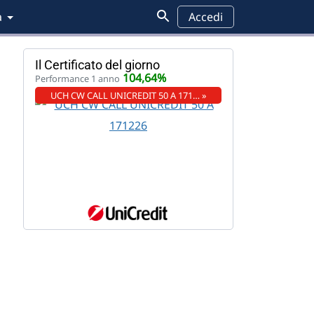
a
Accedi
Il Certificato del giorno
104,64%
Performance 1 anno
UCH CW CALL UNICREDIT 50 A 171… »