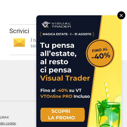
×
Scrivici
I tuoi suggerimenti per noi
sono preziosi e molto utili! »
a LMAX
 dei cookie
.