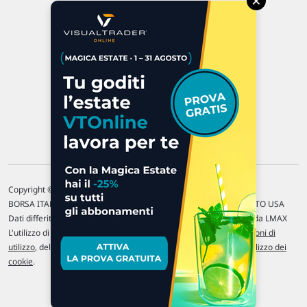
×
47923 Rimini
P.IVA 02 452 460 401
Chi siamo
Commenti e segnalazioni
Contattaci
Copyright © 1996-2026 Traderlink Italia s.r.l.
BORSA ITALIANA Quotazioni di borsa differite di 15 min. / MERCATO USA
Dati differiti di 15 min. (fonte Intrinio) / FOREX Quotazioni fornite da LMAX
L'utilizzo di questo sito implica l'accettazione delle nostre
Condizioni di
utilizzo
, del
Disclaimer MAR
, delle
Politiche sulla privacy
e dell'
Utilizzo dei
cookie
.