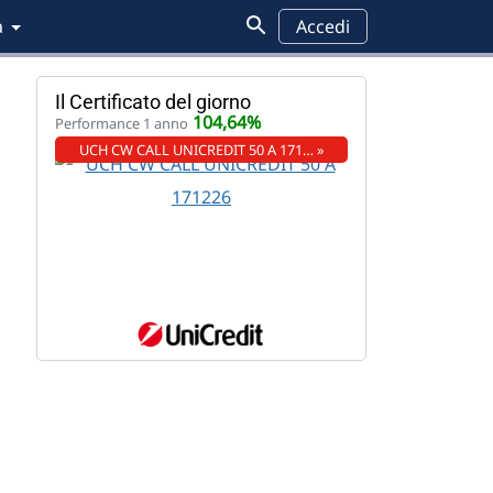
a
Accedi
Il Certificato del giorno
104,64%
Performance 1 anno
UCH CW CALL UNICREDIT 50 A 171… »