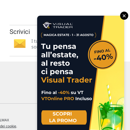
×
Scrivici
I tuoi suggerimenti per noi
sono preziosi e molto utili! »
a LMAX
 dei cookie
.