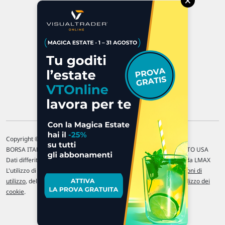
×
47923 Rimini
P.IVA 02 452 460 401
Chi siamo
Commenti e segnalazioni
Contattaci
Copyright © 1996-2026 Traderlink Italia s.r.l.
BORSA ITALIANA Quotazioni di borsa differite di 15 min. / MERCATO USA
Dati differiti di 15 min. (fonte Intrinio) / FOREX Quotazioni fornite da LMAX
L'utilizzo di questo sito implica l'accettazione delle nostre
Condizioni di
utilizzo
, del
Disclaimer MAR
, delle
Politiche sulla privacy
e dell'
Utilizzo dei
cookie
.