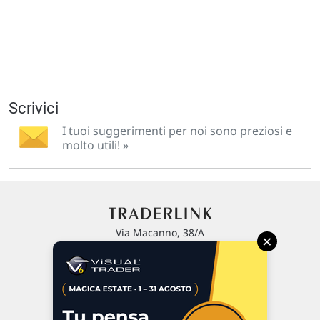
Scrivici
I tuoi suggerimenti per noi sono preziosi e
molto utili! »
Via Macanno, 38/A
×
47923 Rimini
P.IVA 02 452 460 401
Chi siamo