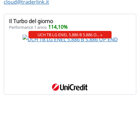
cloud@traderlink.it
Il Turbo del giorno
114,10%
Performance 1 anno
UCH TB LG ENEL 5.886 B 5.886 O… »