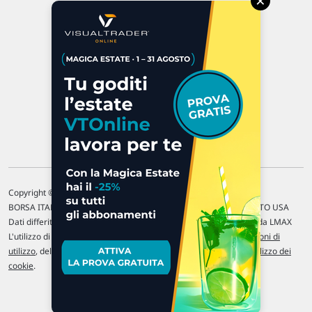
×
47923 Rimini
P.IVA 02 452 460 401
Chi siamo
Commenti e segnalazioni
Contattaci
Copyright © 1996-2026 Traderlink Italia s.r.l.
BORSA ITALIANA Quotazioni di borsa differite di 15 min. / MERCATO USA
Dati differiti di 15 min. (fonte Intrinio) / FOREX Quotazioni fornite da LMAX
L'utilizzo di questo sito implica l'accettazione delle nostre
Condizioni di
utilizzo
, del
Disclaimer MAR
, delle
Politiche sulla privacy
e dell'
Utilizzo dei
cookie
.