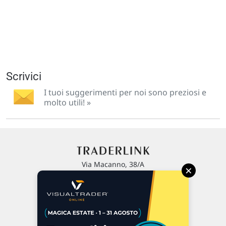
Scrivici
I tuoi suggerimenti per noi sono preziosi e
molto utili! »
Via Macanno, 38/A
×
47923 Rimini
P.IVA 02 452 460 401
Chi siamo