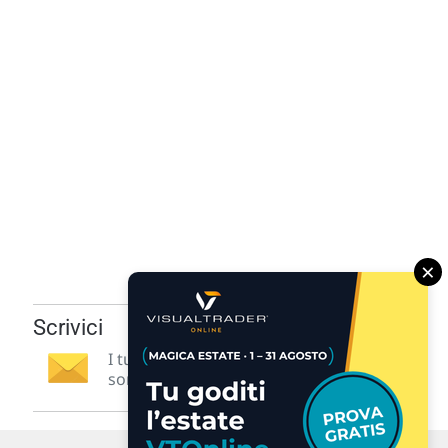
×
Scrivici
I tuoi suggerimenti per noi
sono preziosi e molto utili! »